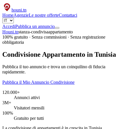
houni
.tn
Home
Agenzie
Le nostre offerte
Contattaci
Accedi
Pubblica un annuncio
Houni.tn
stanza-condivisa
appartamento
100% gratuito · Senza commissioni · Senza registrazione
obbligatoria
Condivisione Appartamento in Tunisia
Pubblica il tuo annuncio e trova un coinquilino di fiducia
rapidamente.
Pubblica il Mio Annuncio Condivisione
120.000+
Annunci attivi
3M+
Visitatori mensili
100%
Gratuito per tutti
La condivisione di appartamenti è in crescita in Tunisia,