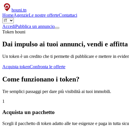
houni
.tn
Home
Agenzie
Le nostre offerte
Contattaci
Accedi
Pubblica un annuncio
Token houni
Dai impulso ai tuoi annunci, vendi e affitt
Un token è un credito che ti permette di pubblicare e mettere in eviden
Acquista token
Confronta le offerte
Come funzionano i token?
Tre semplici passaggi per dare più visibilità ai tuoi immobili.
1
Acquista un pacchetto
Scegli il pacchetto di token adatto alle tue esigenze e paga in tutta sic