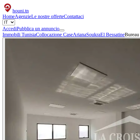
houni
.tn
Home
Agenzie
Le nostre offerte
Contattaci
Accedi
Pubblica un annuncio
Immobili Tunisia
Collocazione Case
Ariana
Soukra
El Bessatine
Bureau