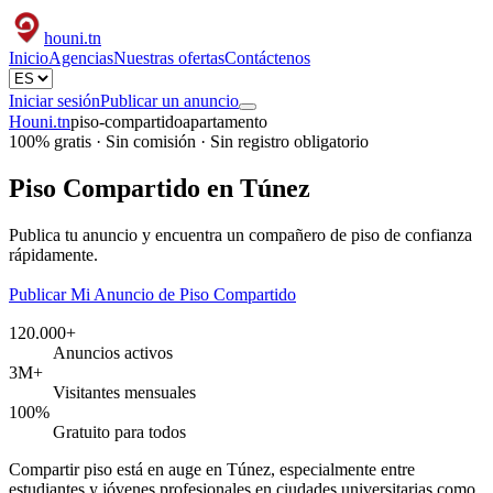
houni
.tn
Inicio
Agencias
Nuestras ofertas
Contáctenos
Iniciar sesión
Publicar un anuncio
Houni.tn
piso-compartido
apartamento
100% gratis · Sin comisión · Sin registro obligatorio
Piso Compartido en Túnez
Publica tu anuncio y encuentra un compañero de piso de confianza
rápidamente.
Publicar Mi Anuncio de Piso Compartido
120.000+
Anuncios activos
3M+
Visitantes mensuales
100%
Gratuito para todos
Compartir piso está en auge en Túnez, especialmente entre
estudiantes y jóvenes profesionales en ciudades universitarias como