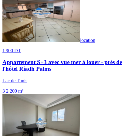
location
1 900 DT
Appartement S+3 avec vue mer à louer - près de
l'hôtel Riadh Palms
Lac de Tunis
3
2
200 m²