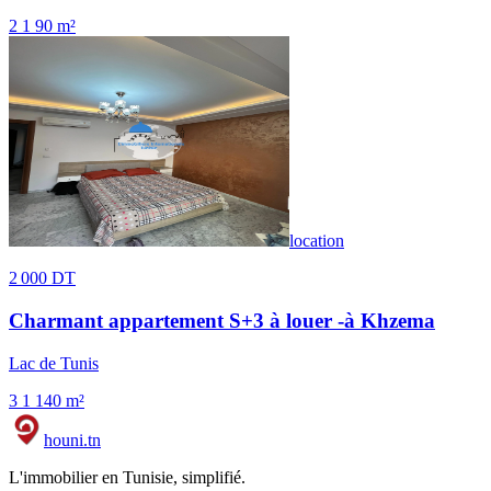
2
1
90 m²
location
2 000 DT
Charmant appartement S+3 à louer -à Khzema
Lac de Tunis
3
1
140 m²
houni
.tn
L'immobilier en Tunisie, simplifié.