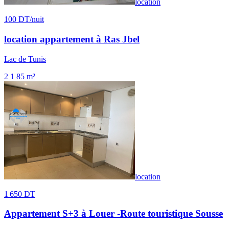
location
100 DT
/nuit
location appartement à Ras Jbel
Lac de Tunis
2
1
85 m²
location
1 650 DT
Appartement S+3 à Louer -Route touristique Sousse