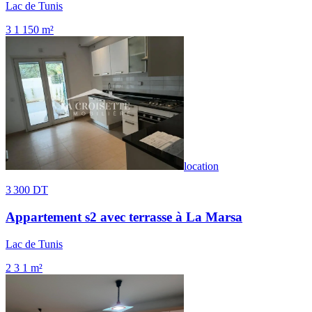
Lac de Tunis
3
1
150 m²
location
3 300 DT
Appartement s2 avec terrasse à La Marsa
Lac de Tunis
2
3
1 m²