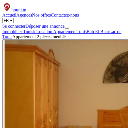
houni
.tn
Accueil
Agences
Nos offres
Contactez-nous
Se connecter
Déposer une annonce
Immobilier Tunisie
Location Appartement
Tunis
Bab El Bhar
Lac de
Tunis
Appartement 2 pièces meublé