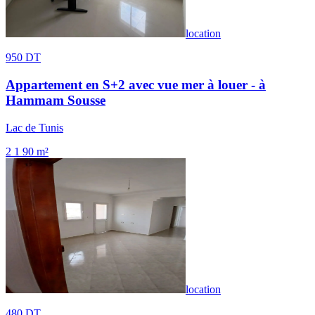
location
950 DT
Appartement en S+2 avec vue mer à louer - à
Hammam Sousse
Lac de Tunis
2
1
90 m²
location
480 DT