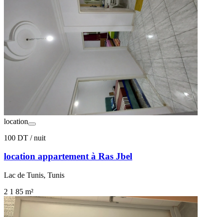
location
100 DT
/ nuit
location appartement à Ras Jbel
Lac de Tunis, Tunis
2
1
85 m²