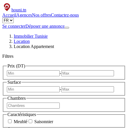
houni
.tn
Accueil
Agences
Nos offres
Contactez-nous
Se connecter
Déposer une annonce
Immobilier Tunisie
Location
Location Appartement
Filtres
Prix (DT)
-
Surface
-
Chambres
Caractéristiques
Meublé
Saisonnier