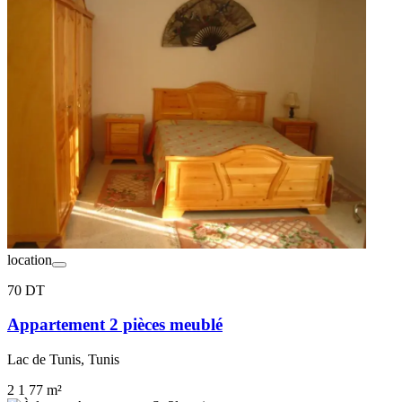
location
70 DT
Appartement 2 pièces meublé
Lac de Tunis, Tunis
2
1
77 m²