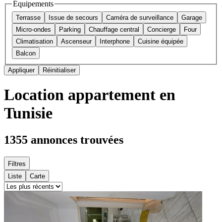
Équipements
Terrasse
Issue de secours
Caméra de surveillance
Garage
Micro-ondes
Parking
Chauffage central
Concierge
Four
Climatisation
Ascenseur
Interphone
Cuisine équipée
Balcon
Appliquer
Réinitialiser
Location appartement en
Tunisie
1355
annonces trouvées
Filtres
Liste
Carte