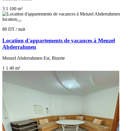
3
1
100 m²
location
80 DT
/ nuit
Location d'appartements de vacances à Menzel
Abderrahmen
Menzel Abderrahmen Est, Bizerte
1
1
40 m²