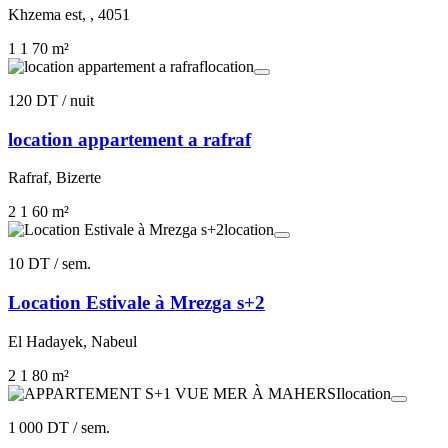
Khzema est, , 4051
1
1
70 m²
location
120 DT
/ nuit
location appartement a rafraf
Rafraf, Bizerte
2
1
60 m²
location
10 DT
/ sem.
Location Estivale à Mrezga s+2
El Hadayek, Nabeul
2
1
80 m²
location
1 000 DT
/ sem.