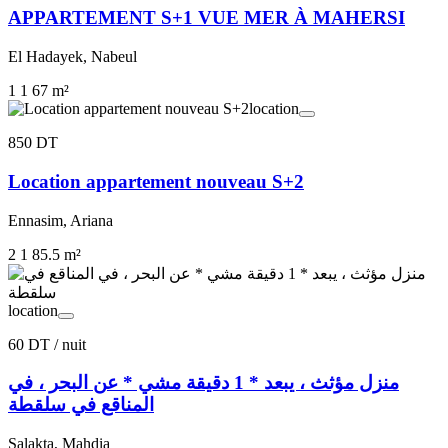
APPARTEMENT S+1 VUE MER À MAHERSI
El Hadayek, Nabeul
1
1
67 m²
location
850 DT
Location appartement nouveau S+2
Ennasim, Ariana
2
1
85.5 m²
location
60 DT
/ nuit
منزل مؤثث ، يبعد * 1 دقيقة مشي * عن البحر ، في
المناقع في سلقطة
Salakta, Mahdia