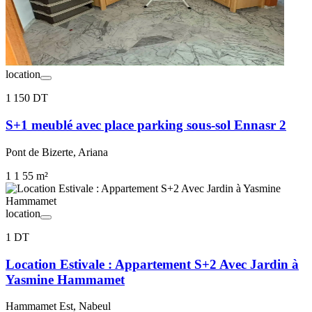
location
1 150 DT
S+1 meublé avec place parking sous-sol Ennasr 2
Pont de Bizerte, Ariana
1
1
55 m²
location
1 DT
Location Estivale : Appartement S+2 Avec Jardin à
Yasmine Hammamet
Hammamet Est, Nabeul