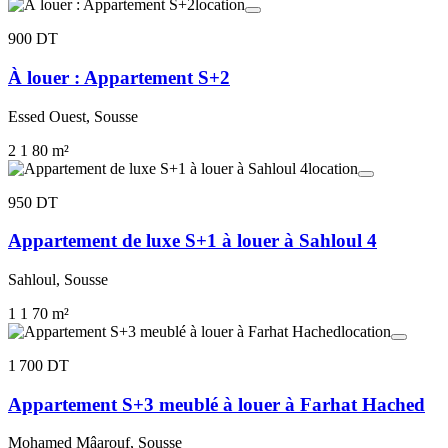
location
900 DT
À louer : Appartement S+2
Essed Ouest, Sousse
2
1
80 m²
location
950 DT
Appartement de luxe S+1 à louer à Sahloul 4
Sahloul, Sousse
1
1
70 m²
location
1 700 DT
Appartement S+3 meublé à louer à Farhat Hached
Mohamed Mâarouf, Sousse