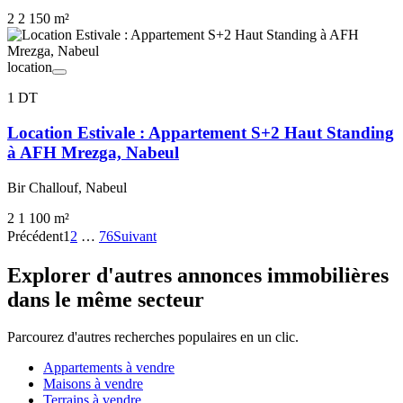
2
2
150 m²
location
1 DT
Location Estivale : Appartement S+2 Haut Standing
à AFH Mrezga, Nabeul
Bir Challouf, Nabeul
2
1
100 m²
Précédent
1
2
…
76
Suivant
Explorer d'autres annonces immobilières
dans le même secteur
Parcourez d'autres recherches populaires en un clic.
Appartements à vendre
Maisons à vendre
Terrains à vendre