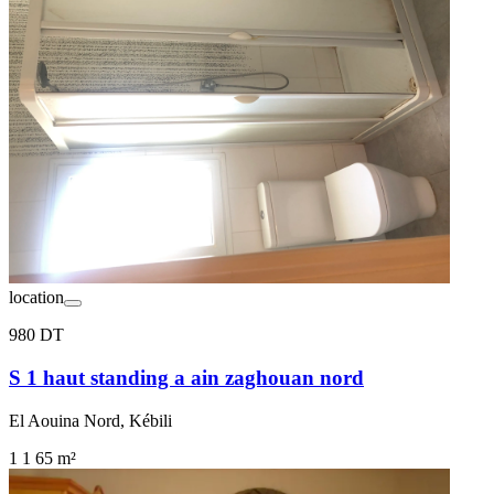
location
980 DT
S 1 haut standing a ain zaghouan nord
El Aouina Nord, Kébili
1
1
65 m²