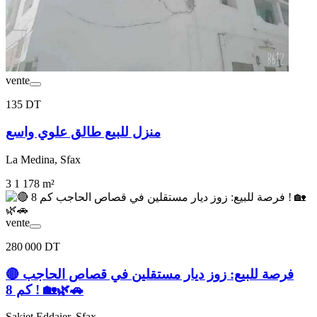
vente
135 DT
منزل للبيع طالق علوي واسع
La Medina, Sfax
3
1
178 m²
vente
280 000 DT
🔴 فرصة للبيع: زوز ديار مستقلين في قصاص الحاجب
كم 8 ! 🏡🌿🚗
Sakiet Eddaier, Sfax