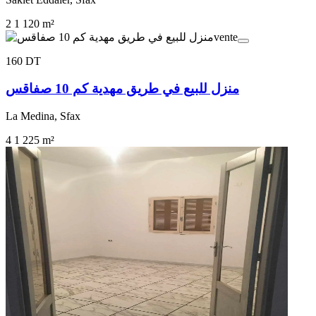
2
1
120 m²
vente
160 DT
منزل للبيع في طريق مهدية كم 10 صفاقس
La Medina, Sfax
4
1
225 m²