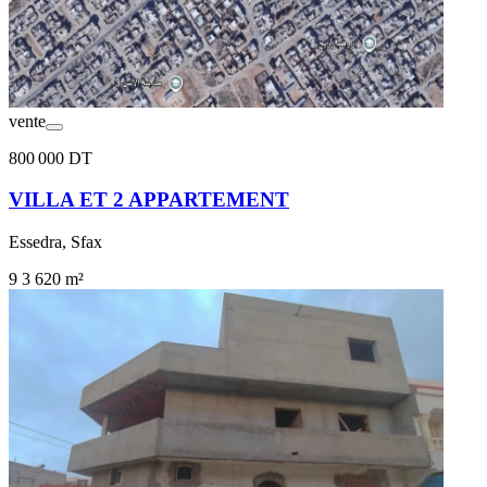
vente
800 000 DT
VILLA ET 2 APPARTEMENT
Essedra, Sfax
9
3
620 m²