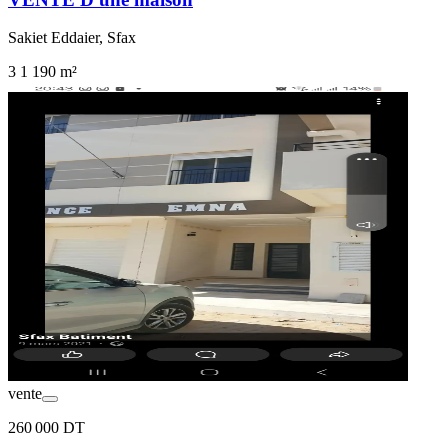
Sakiet Eddaier, Sfax
3
1
190 m²
vente
260 000 DT