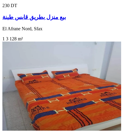
230 DT
بيع منزل بطريق قابس طينة
El Afrane Nord, Sfax
1
3
128 m²