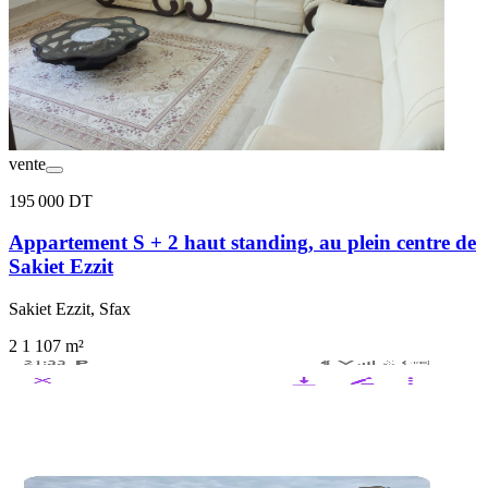
vente
195 000 DT
Appartement S + 2 haut standing, au plein centre de
Sakiet Ezzit
Sakiet Ezzit, Sfax
2
1
107 m²