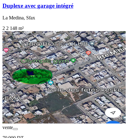
Duplexe avec garage intégré
La Medina, Sfax
2
2
148 m²
vente
70 000 DT