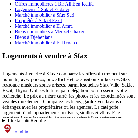
Offres immobilières à Bir Ali Ben Kelifa
Logements à Sakiet Eddaier
Marché immobilier à Sfax Sud
Propriétés à Sakiet Ezzit
Marché immobilier à El Amra
Biens immobiliers à Menzel Chaker
Biens à Djebeniana
Marché immobilier à El Hencha
Logements à vendre à Sfax
Logements à vendre à Sfax : comparez les offres du moment sur
houni.tn, avec photos, prix affiché et localisation sur la carte. Sfax
regroupe plusieurs zones prisées, parmi lesquelles Sfax Ville, Sakiet
Ezzit, Thyna. Utilisez le filtre par délégation pour resserrer votre
recherche. Le prix au mètre carré, les photos et les coordonnées sont
visibles directement. Comparez les biens, gardez vos favoris et
échangez avec les propriétaires ou les agences. La catégorie
logement réunit appartements, maisons, studios et villas. Elle
convient à tous les profils, du premier achat à l'investissement
Lire la suite
Réduire
locatif. Ciblez une délégation ou un secteur pour préciser votre
recherche, ou estimez la valeur d'un bien avec notre simulateur
houni
.tn
gratuit.