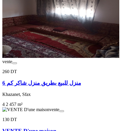
vente
260 DT
منزل للبيع بطريق منزل شاكر كم 6
Khazanet, Sfax
4
2
457 m²
vente
130 DT
VENTE D'une maison