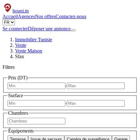
houni
.tn
Accueil
Agences
Nos offres
Contactez-nous
Se connecter
Déposer une annonce
Immobilier Tunisie
Vente
Vente Maison
Sfax
Filtres
Prix (DT)
-
Surface
-
Chambres
Équipements
Terrasse
Issue de secours
Caméra de surveillance
Garage