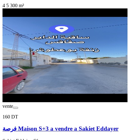
4
5
300 m²
vente
160 DT
فرصة Maison S+3 a vendre a Sakiet Eddayer