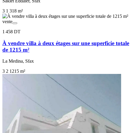
Sakiet Eddaier, Sfax
3
1
318 m²
vente
1 458 DT
À vendre villa à deux étages sur une superficie totale
de 1215 m²
La Medina, Sfax
3
2
1215 m²