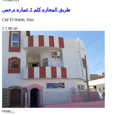
طريق المحازه كلم 2 عماره نرجس
Cité El Habib, Sfax
1
1
80 m²
vente