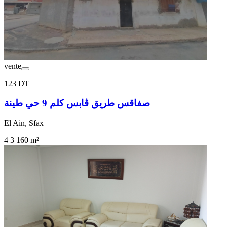
vente
123 DT
صفاقس طريق ڨابس كلم 9 حي طينة
El Ain, Sfax
4
3
160 m²