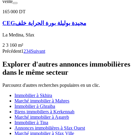
vente
165 000 DT
CEGمجيدة بوليلة بورة الجراية خلف
La Medina, Sfax
2
3
160 m²
Précédent
1
2
3
4
Suivant
Explorer d'autres annonces immobilières
dans le même secteur
Parcourez d'autres recherches populaires en un clic.
Immobilier à Skhira
Marché immobilier à Mahres
Immobilier à Ghraiba
Biens immobiliers à Kerkennah
Marché immobilier à Agareb
Immobilier à Tina
Annonces immobilières à Sfax Ouest
Marché immobilier à Sfax Ville