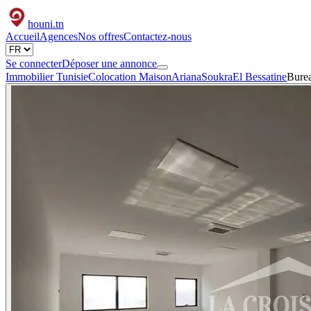
houni
.tn
Accueil
Agences
Nos offres
Contactez-nous
Se connecter
Déposer une annonce
Immobilier Tunisie
Colocation Maison
Ariana
Soukra
El Bessatine
Bure