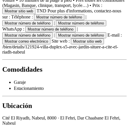
voiture • 10 minutes de la plage à pied • Près toutes les commodités
(Magasin, Banque, clinique, transport, lycée…) • Prix :
TND Pour plus d'informations, contactez-nous
Mostrar sitio web
sur : Téléphone :
|
Mostrar número de teléfono
|
Mostrar número de teléfono
Mostrar número de teléfono
WhatsApp :
|
Mostrar número de teléfono
|
E-mail :
Mostrar número de teléfono
Mostrar número de teléfono
Site web :
Mostrar correo electrónico
Mostrar sitio web
/bien/details/121924-villa-duplex-s5-avec-jardin-situee-a-cite-el-
riadh-nabeul
Comodidades
Garaje
Estacionamiento
Ubicación
Cité El Riyadh, Nabeul, 8000 · El Fehri, Dar Chaabane El Fehri,
Nabeul