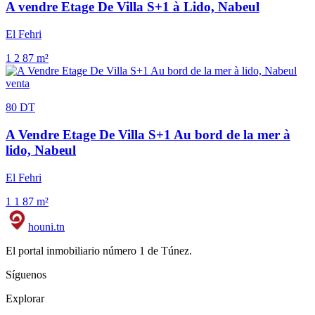
A vendre Etage De Villa S+1 à Lido, Nabeul
El Fehri
1
2
87 m²
venta
80 DT
A Vendre Etage De Villa S+1 Au bord de la mer à
lido, Nabeul
El Fehri
1
1
87 m²
houni
.tn
El portal inmobiliario número 1 de Túnez.
Síguenos
Explorar