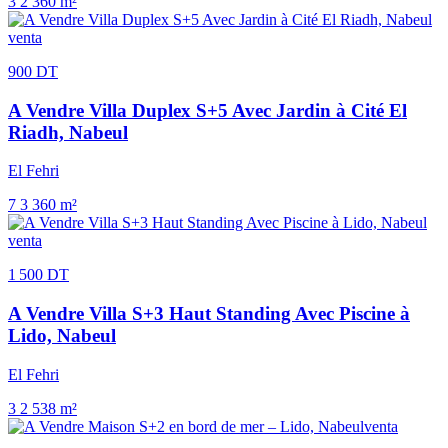
3
2
360 m²
venta
900 DT
A Vendre Villa Duplex S+5 Avec Jardin à Cité El
Riadh, Nabeul
El Fehri
7
3
360 m²
venta
1 500 DT
A Vendre Villa S+3 Haut Standing Avec Piscine à
Lido, Nabeul
El Fehri
3
2
538 m²
venta