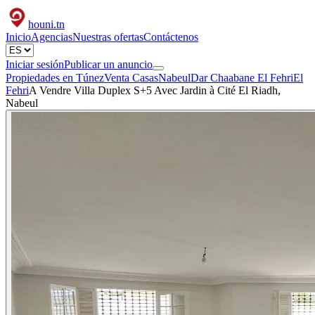
houni
.tn
Inicio
Agencias
Nuestras ofertas
Contáctenos
Iniciar sesión
Publicar un anuncio
Propiedades en Túnez
Venta Casas
Nabeul
Dar Chaabane El Fehri
El
Fehri
A Vendre Villa Duplex S+5 Avec Jardin à Cité El Riadh,
Nabeul