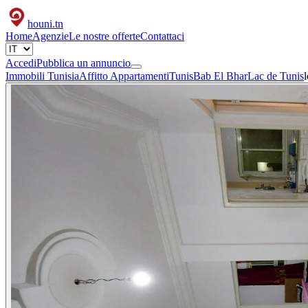
houni
.tn
Home
Agenzie
Le nostre offerte
Contattaci
Accedi
Pubblica un annuncio
Immobili Tunisia
Affitto Appartamenti
Tunis
Bab El Bhar
Lac de Tunis