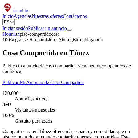
houni
.tn
Inicio
Agencias
Nuestras ofertas
Contáctenos
Iniciar sesión
Publicar un anuncio
Houni.tn
piso-compartido
casa
100% gratis · Sin comisión · Sin registro obligatorio
Casa Compartida en Túnez
Publica tu anuncio de casa compartida y encuentra compañeros de
confianza.
Publicar Mi Anuncio de Casa Compartida
120.000+
Anuncios activos
3M+
Visitantes mensuales
100%
Gratuito para todos
Compartir casa en Túnez ofrece más espacio y comodidad que un
piso compartido, a menudo con jardín o terraza compartidos. Este