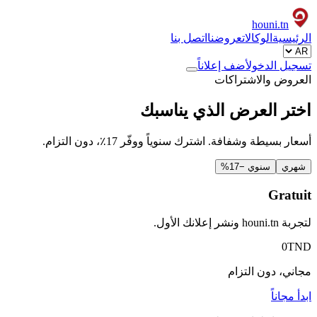
houni
.tn
الرئيسية
الوكالات
عروضنا
اتصل بنا
تسجيل الدخول
أضف إعلاناً
العروض والاشتراكات
اختر العرض الذي يناسبك
أسعار بسيطة وشفافة. اشترك سنوياً ووفّر 17٪، دون التزام.
شهري
سنوي
−17%
Gratuit
لتجربة houni.tn ونشر إعلانك الأول.
0
TND
مجاني، دون التزام
ابدأ مجاناً