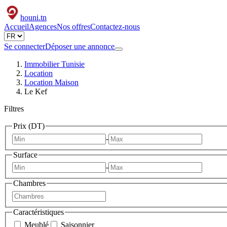
houni
.tn
Accueil
Agences
Nos offres
Contactez-nous
Se connecter
Déposer une annonce
Immobilier Tunisie
Location
Location Maison
Le Kef
Filtres
Prix (DT)
-
Surface
-
Chambres
Caractéristiques
Meublé
Saisonnier