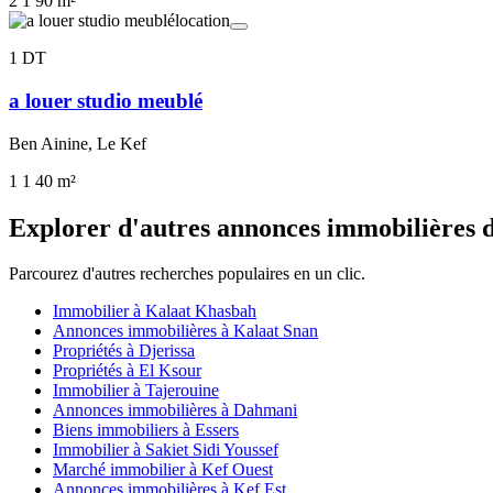
2
1
90 m²
location
1 DT
a louer studio meublé
Ben Ainine, Le Kef
1
1
40 m²
Explorer d'autres annonces immobilières 
Parcourez d'autres recherches populaires en un clic.
Immobilier à Kalaat Khasbah
Annonces immobilières à Kalaat Snan
Propriétés à Djerissa
Propriétés à El Ksour
Immobilier à Tajerouine
Annonces immobilières à Dahmani
Biens immobiliers à Essers
Immobilier à Sakiet Sidi Youssef
Marché immobilier à Kef Ouest
Annonces immobilières à Kef Est