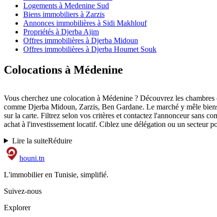
Logements à Medenine Sud
Biens immobiliers à Zarzis
Annonces immobilières à Sidi Makhlouf
Propriétés à Djerba Ajim
Offres immobilières à Djerba Midoun
Offres immobilières à Djerba Houmet Souk
Colocations à Médenine
Vous cherchez une colocation à Médenine ? Découvrez les chambres et
comme Djerba Midoun, Zarzis, Ben Gardane. Le marché y mêle biens neuf
sur la carte. Filtrez selon vos critères et contactez l'annonceur sans c
achat à l'investissement locatif. Ciblez une délégation ou un secteur po
Lire la suite
Réduire
houni
.tn
L'immobilier en Tunisie, simplifié.
Suivez-nous
Explorer