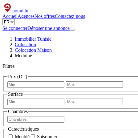
houni
.tn
Accueil
Agences
Nos offres
Contactez-nous
Se connecter
Déposer une annonce
Immobilier Tunisie
Colocation
Colocation Maison
Mednine
Filtres
Prix (DT)
-
Surface
-
Chambres
Caractéristiques
Meublé
Saisonnier