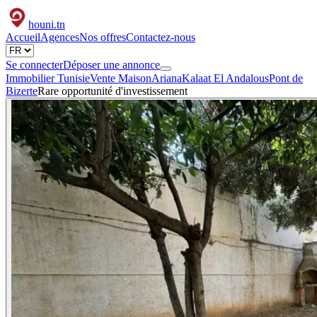
houni
.tn
Accueil
Agences
Nos offres
Contactez-nous
Se connecter
Déposer une annonce
Immobilier Tunisie
Vente Maison
Ariana
Kalaat El Andalous
Pont de
Bizerte
Rare opportunité d'investissement