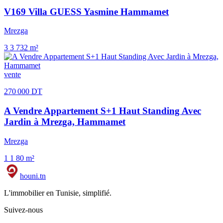
V169 Villa GUESS Yasmine Hammamet
Mrezga
3
3
732 m²
vente
270 000 DT
A Vendre Appartement S+1 Haut Standing Avec
Jardin à Mrezga, Hammamet
Mrezga
1
1
80 m²
houni
.tn
L'immobilier en Tunisie, simplifié.
Suivez-nous