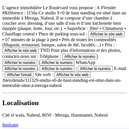
L’agence immobilière Le Boulevard vous propose : A #Vendre
#Référence : 1156a Ce studio S+0 de haut standing est situé dans un
immeuble à Mrezga, Nabeul. Il se compose d’une chambre à
coucher avec dressing, d’une salle d’eau et d’une kitchenette bien
équipée (plaque, hotte, four, etc.). • Superficie : 30m² • Climatiseur •
Chauffage central • Place de parking sous-sol :
Afficher le site web
• 07 minutes de la plage à pied • Près de toutes les commodités
(Magasin, restaurant, banque, salon de thé, facultés…) • Prix :
TND Pour plus d'informations et des photos,
Afficher le site web
contactez-nous sur : Téléphone :
|
Afficher le numéro
|
WhatsApp
Afficher le numéro
Afficher le numéro
|
|
E-mail
Afficher le numéro
Afficher le numéro
Afficher le numéro
:
Site web :
Afficher l'email
Afficher le site web
/bien/details/111329-studio-s0-de-haut-standing-est-situe-dans-un-
immeuble-situe-a-mrezga-nabeul
Localisation
Cité el wafa, Nabeul, 8050 · Mrezga, Hammamet, Nabeul
Itinéraire