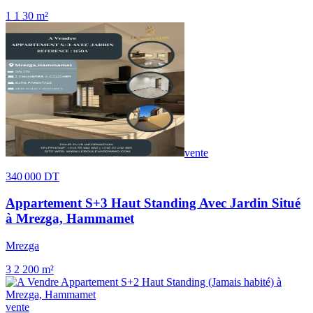
1
1
30 m²
vente
340 000 DT
Appartement S+3 Haut Standing Avec Jardin Situé
à Mrezga, Hammamet
Mrezga
3
2
200 m²
vente