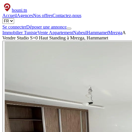
houni
.tn
Accueil
Agences
Nos offres
Contactez-nous
Se connecter
Déposer une annonce
Immobilier Tunisie
Vente Appartement
Nabeul
Hammamet
Mrezga
A
Vendre Studio S+0 Haut Standing à Mrezga, Hammamet