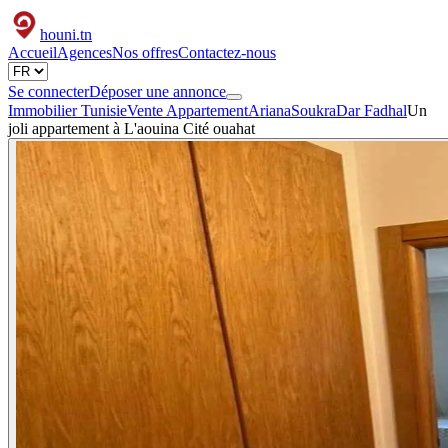
houni
.tn
Accueil
Agences
Nos offres
Contactez-nous
Se connecter
Déposer une annonce
Immobilier Tunisie
Vente Appartement
Ariana
Soukra
Dar Fadhal
Un
joli appartement à L'aouina Cité ouahat