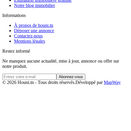
Estimation immobilière gratuite
Notre blog immobilier
Informations
À propos de houni.tn
Déposer une annonce
Contactez-nous
Mentions légales
Restez informé
Ne manquez aucune actualité, mise à jour, annonce ou offre sur
notre produit.
Abonnez-vous
© 2026 Houni.tn - Tous droits réservés.
Développé par
MapWay